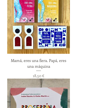
Mamá, eres una fiera. Papá, eres
una máquina
Precio
18,50 €