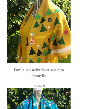
Pañuelo cuadrado caperucita
amarillo
Precio
35,00 €