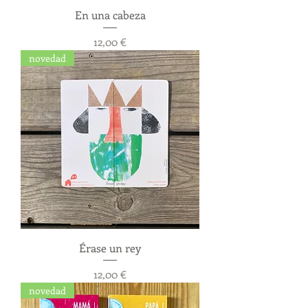
En una cabeza
Precio
12,00 €
novedad
Érase un rey
Precio
12,00 €
novedad