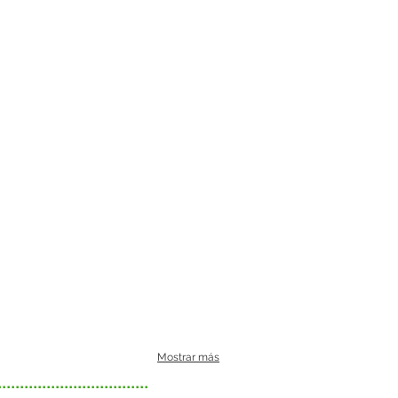
Mostrar más
............................