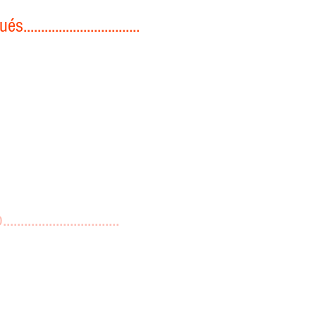
...............................
............................